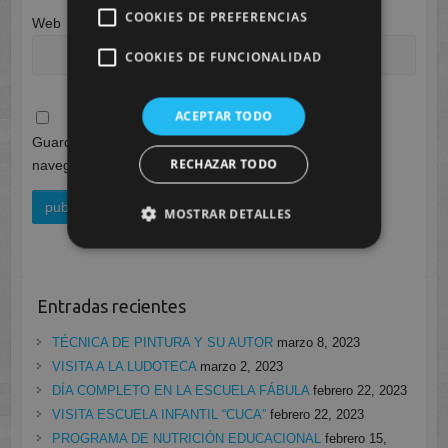
COOKIES DE PREFERENCIAS
Web
COOKIES DE FUNCIONALIDAD
ACEPTAR TODO
Guarda mi nombre, correo electrónico y web en este
RECHAZAR TODO
navegador para la próxima vez que comente.
MOSTRAR DETALLES
Entradas recientes
TÉCNICA DE PINTURA Y SU AUTOR
marzo 8, 2023
VISITA A LA LUDOTECA
marzo 2, 2023
DÍA COMPLETO EN LA ESCUELA FÁBULA
febrero 22, 2023
VISITA ESCUELA INFANTIL “CUCA”
febrero 22, 2023
PROGRAMA DE NUTRICIÓN EDUCACIONAL
febrero 15,