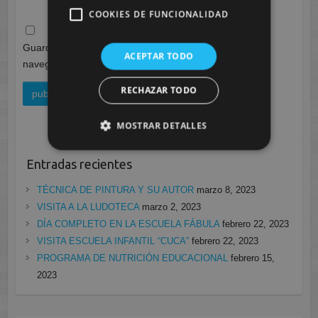
COOKIES DE FUNCIONALIDAD
Guarda mi nombre, correo electrónico y web en este
ACEPTAR TODO
navegador para la próxima vez que comente.
RECHAZAR TODO
MOSTRAR DETALLES
Entradas recientes
TÉCNICA DE PINTURA Y SU AUTOR
marzo 8, 2023
VISITA A LA LUDOTECA
marzo 2, 2023
DÍA COMPLETO EN LA ESCUELA FÁBULA
febrero 22, 2023
VISITA ESCUELA INFANTIL “CUCA”
febrero 22, 2023
PROGRAMA DE NUTRICIÓN EDUCACIONAL
febrero 15,
2023