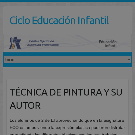
Saltar
al
Ciclo Educación Infantil
contenido
TÉCNICA DE PINTURA Y SU
AUTOR
Los alumnos de 2 de EI aprovechando que en la asignatura
ECO estamos viendo la expresión plástica pudieron disfrutar
aprendiendo las diferentes técnicas con las que trabajan