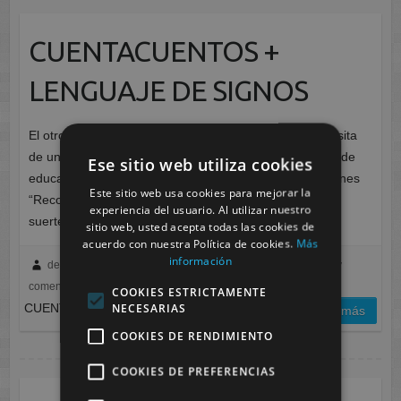
CUENTACUENTOS +
LENGUAJE DE SIGNOS
El otro día, los alumnos de 1º y 2º de EI recibimos la visita
de una directora @elenaserranoescritora de un centro de
Ese sitio web utiliza cookies
educación infantil que ha escrito un libro de las emociones
Este sitio web usa cookies para mejorar la
“Reconociendo las emociones: ira”. Hemos tenido la
experiencia del usuario. Al utilizar nuestro
suerte…
sitio web, usted acepta todas las cookies de
acuerdo con nuestra Política de cookies.
Más
información
deborah.gil
febrero 15, 2023
Sevilla
No hay
comentarios
COOKIES ESTRICTAMENTE
NECESARIAS
CUENTACUENTOS + LENGUAJE DE SIGNOS
leer más
COOKIES DE RENDIMIENTO
COOKIES DE PREFERENCIAS