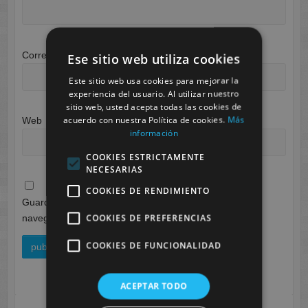
Correo electrónico
*
Ese sitio web utiliza cookies
Este sitio web usa cookies para mejorar la
experiencia del usuario. Al utilizar nuestro
sitio web, usted acepta todas las cookies de
acuerdo con nuestra Política de cookies.
Más
Web
información
COOKIES ESTRICTAMENTE
NECESARIAS
COOKIES DE RENDIMIENTO
Guarda mi nombre, correo electrónico y web en este
COOKIES DE PREFERENCIAS
navegador para la próxima vez que comente.
COOKIES DE FUNCIONALIDAD
ACEPTAR TODO