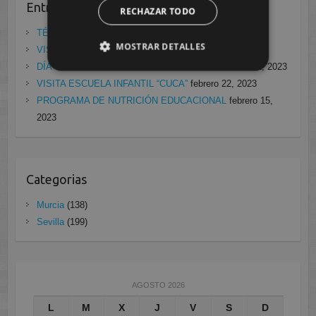
Entradas recientes
RECHAZAR TODO
TÉCNICA DE PINTURA Y SU AUTOR
marzo 8, 2023
MOSTRAR DETALLES
VISITA A LA LUDOTECA
marzo 2, 2023
DÍA COMPLETO EN LA ESCUELA FÁBULA
febrero 22, 2023
VISITA ESCUELA INFANTIL “CUCA”
febrero 22, 2023
PROGRAMA DE NUTRICIÓN EDUCACIONAL
febrero 15,
2023
Categorias
Murcia
(138)
Sevilla
(199)
AGOSTO 2026
L
M
X
J
V
S
D