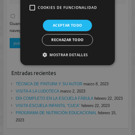
COOKIES DE FUNCIONALIDAD
Guarda mi nombre, correo electrónico y web en este
ACEPTAR TODO
navegador para la próxima vez que comente.
RECHAZAR TODO
MOSTRAR DETALLES
Entradas recientes
TÉCNICA DE PINTURA Y SU AUTOR
marzo 8, 2023
VISITA A LA LUDOTECA
marzo 2, 2023
DÍA COMPLETO EN LA ESCUELA FÁBULA
febrero 22, 2023
VISITA ESCUELA INFANTIL “CUCA”
febrero 22, 2023
PROGRAMA DE NUTRICIÓN EDUCACIONAL
febrero 15,
2023