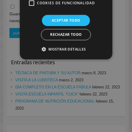
COOKIES DE FUNCIONALIDAD
Guarda mi nombre, correo electrónico y web en este
ACEPTAR TODO
navegador para la próxima vez que comente.
RECHAZAR TODO
MOSTRAR DETALLES
Entradas recientes
TÉCNICA DE PINTURA Y SU AUTOR
marzo 8, 2023
VISITA A LA LUDOTECA
marzo 2, 2023
DÍA COMPLETO EN LA ESCUELA FÁBULA
febrero 22, 2023
VISITA ESCUELA INFANTIL “CUCA”
febrero 22, 2023
PROGRAMA DE NUTRICIÓN EDUCACIONAL
febrero 15,
2023