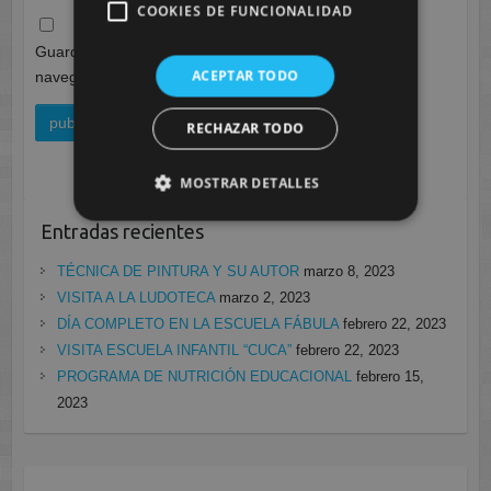
COOKIES DE FUNCIONALIDAD
Guarda mi nombre, correo electrónico y web en este
ACEPTAR TODO
navegador para la próxima vez que comente.
RECHAZAR TODO
MOSTRAR DETALLES
Entradas recientes
TÉCNICA DE PINTURA Y SU AUTOR
marzo 8, 2023
VISITA A LA LUDOTECA
marzo 2, 2023
DÍA COMPLETO EN LA ESCUELA FÁBULA
febrero 22, 2023
VISITA ESCUELA INFANTIL “CUCA”
febrero 22, 2023
PROGRAMA DE NUTRICIÓN EDUCACIONAL
febrero 15,
2023