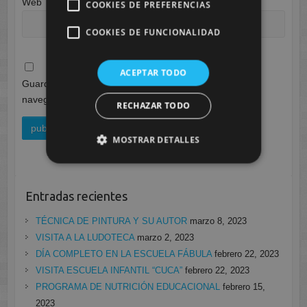
Web
COOKIES DE PREFERENCIAS
COOKIES DE FUNCIONALIDAD
ACEPTAR TODO
Guarda mi nombre, correo electrónico y web en este
navegador para la próxima vez que comente.
RECHAZAR TODO
MOSTRAR DETALLES
Entradas recientes
TÉCNICA DE PINTURA Y SU AUTOR
marzo 8, 2023
VISITA A LA LUDOTECA
marzo 2, 2023
DÍA COMPLETO EN LA ESCUELA FÁBULA
febrero 22, 2023
VISITA ESCUELA INFANTIL “CUCA”
febrero 22, 2023
PROGRAMA DE NUTRICIÓN EDUCACIONAL
febrero 15,
2023