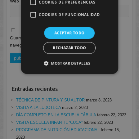
Web
COOKIES DE PREFERENCIAS
COOKIES DE FUNCIONALIDAD
ACEPTAR TODO
Guarda mi nombre, correo electrónico y web en este
navegador para la próxima vez que comente.
RECHAZAR TODO
MOSTRAR DETALLES
Entradas recientes
TÉCNICA DE PINTURA Y SU AUTOR
marzo 8, 2023
VISITA A LA LUDOTECA
marzo 2, 2023
DÍA COMPLETO EN LA ESCUELA FÁBULA
febrero 22, 2023
VISITA ESCUELA INFANTIL “CUCA”
febrero 22, 2023
PROGRAMA DE NUTRICIÓN EDUCACIONAL
febrero 15,
2023