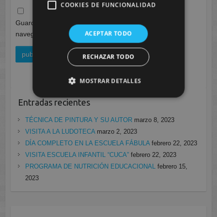
COOKIES DE FUNCIONALIDAD
Guarda mi nombre, correo electrónico y web en este
ACEPTAR TODO
navegador para la próxima vez que comente.
RECHAZAR TODO
MOSTRAR DETALLES
Entradas recientes
TÉCNICA DE PINTURA Y SU AUTOR
marzo 8, 2023
VISITA A LA LUDOTECA
marzo 2, 2023
DÍA COMPLETO EN LA ESCUELA FÁBULA
febrero 22, 2023
VISITA ESCUELA INFANTIL “CUCA”
febrero 22, 2023
PROGRAMA DE NUTRICIÓN EDUCACIONAL
febrero 15,
2023