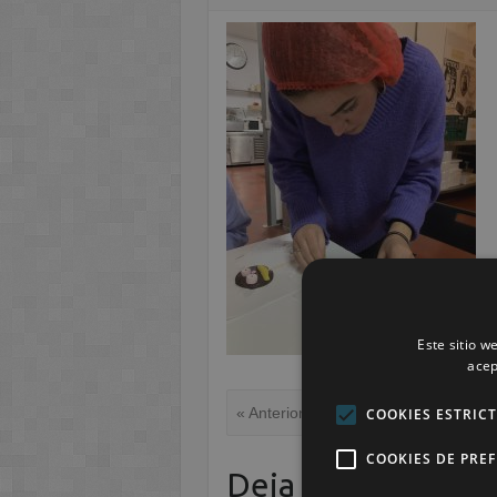
Este sitio w
acep
« Anterior
COOKIES ESTRIC
COOKIES DE PRE
Deja una respuest