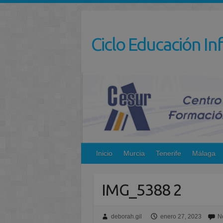
Saltar
al
contenido
Ciclo Educación Inf
Inicio
Murcia
Tenerife
Málaga
IMG_5388 2
deborah.gil
enero 27, 2023
N