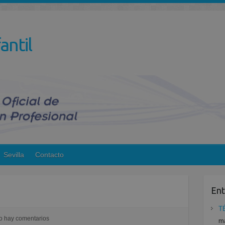
antil
Sevilla
Contacto
Ent
T
o hay comentarios
ma