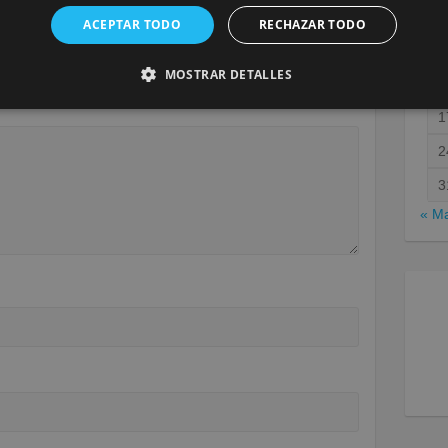
ACEPTAR TODO
RECHAZAR TODO
será publicada.
Los campos obligatorios están marcados
MOSTRAR DETALLES
1
1
2
3
« M