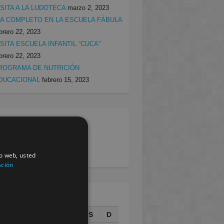
ISITA A LA LUDOTECA
marzo 2, 2023
ÍA COMPLETO EN LA ESCUELA FÁBULA
brero 22, 2023
ISITA ESCUELA INFANTIL “CUCA”
brero 22, 2023
ROGRAMA DE NUTRICIÓN
DUCACIONAL
febrero 15, 2023
egorias
rcia
(138)
villa
(199)
io web, usted
ación
AGOSTO 2026
L
M
X
J
V
S
D