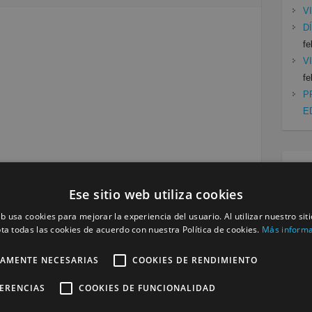
V
D
fe
V
fe
P
E
Cat
Ese sitio web utiliza cookies
Mu
Se
eb usa cookies para mejorar la experiencia del usuario. Al utilizar nuestro sit
ta todas las cookies de acuerdo con nuestra Política de cookies.
Más inform
Siguiente »
TAMENTE NECESARIAS
COOKIES DE RENDIMIENTO
FERENCIAS
COOKIES DE FUNCIONALIDAD
a