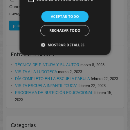
Guarda mi nombre, correo electrónico y web en este
navegador para la próxima vez que comente.
ACEPTAR TODO
RECHAZAR TODO
MOSTRAR DETALLES
Entradas recientes
TÉCNICA DE PINTURA Y SU AUTOR
marzo 8, 2023
VISITA A LA LUDOTECA
marzo 2, 2023
DÍA COMPLETO EN LA ESCUELA FÁBULA
febrero 22, 2023
VISITA ESCUELA INFANTIL “CUCA”
febrero 22, 2023
PROGRAMA DE NUTRICIÓN EDUCACIONAL
febrero 15,
2023
Categorias