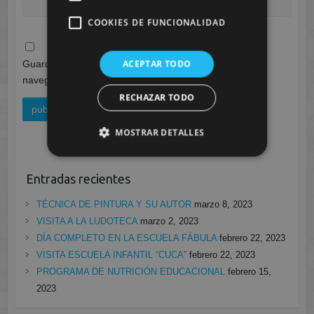
COOKIES DE FUNCIONALIDAD
ACEPTAR TODO
Guarda mi nombre, correo electrónico y web en este
navegador para la próxima vez que comente.
RECHAZAR TODO
MOSTRAR DETALLES
Entradas recientes
TÉCNICA DE PINTURA Y SU AUTOR
marzo 8, 2023
VISITA A LA LUDOTECA
marzo 2, 2023
DÍA COMPLETO EN LA ESCUELA FÁBULA
febrero 22, 2023
VISITA ESCUELA INFANTIL “CUCA”
febrero 22, 2023
PROGRAMA DE NUTRICIÓN EDUCACIONAL
febrero 15,
2023