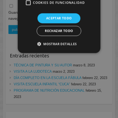
COOKIES DE FUNCIONALIDAD
Guarda mi nombre, correo electrónico y web en este
ACEPTAR TODO
navegador para la próxima vez que comente.
RECHAZAR TODO
MOSTRAR DETALLES
Entradas recientes
TÉCNICA DE PINTURA Y SU AUTOR
marzo 8, 2023
VISITA A LA LUDOTECA
marzo 2, 2023
DÍA COMPLETO EN LA ESCUELA FÁBULA
febrero 22, 2023
VISITA ESCUELA INFANTIL “CUCA”
febrero 22, 2023
PROGRAMA DE NUTRICIÓN EDUCACIONAL
febrero 15,
2023