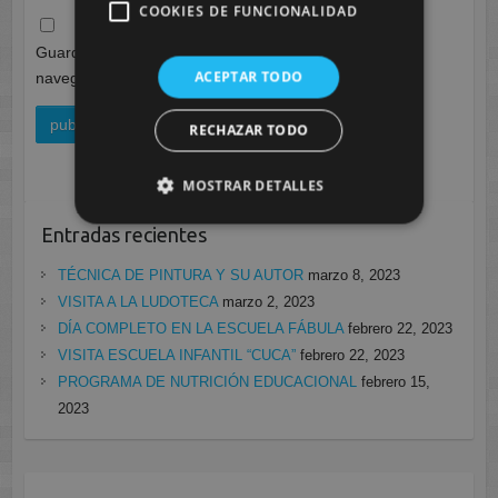
COOKIES DE FUNCIONALIDAD
Guarda mi nombre, correo electrónico y web en este
ACEPTAR TODO
navegador para la próxima vez que comente.
RECHAZAR TODO
MOSTRAR DETALLES
Entradas recientes
TÉCNICA DE PINTURA Y SU AUTOR
marzo 8, 2023
VISITA A LA LUDOTECA
marzo 2, 2023
DÍA COMPLETO EN LA ESCUELA FÁBULA
febrero 22, 2023
VISITA ESCUELA INFANTIL “CUCA”
febrero 22, 2023
PROGRAMA DE NUTRICIÓN EDUCACIONAL
febrero 15,
2023