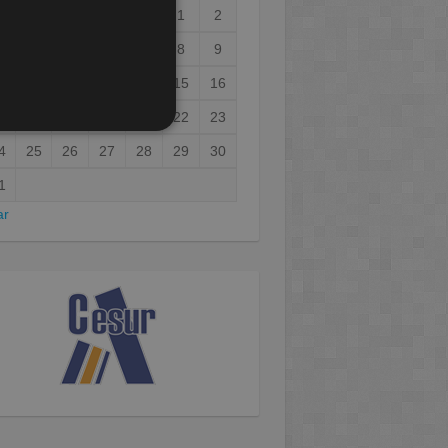
1
2
3
4
5
6
7
8
9
0
11
12
13
14
15
16
7
18
19
20
21
22
23
4
25
26
27
28
29
30
1
ar