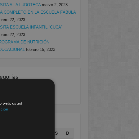
ISITA A LA LUDOTECA
marzo 2, 2023
ÍA COMPLETO EN LA ESCUELA FÁBULA
brero 22, 2023
ISITA ESCUELA INFANTIL “CUCA”
brero 22, 2023
ROGRAMA DE NUTRICIÓN
DUCACIONAL
febrero 15, 2023
egorias
rcia
(138)
villa
(199)
io web, usted
ación
AGOSTO 2026
L
M
X
J
V
S
D