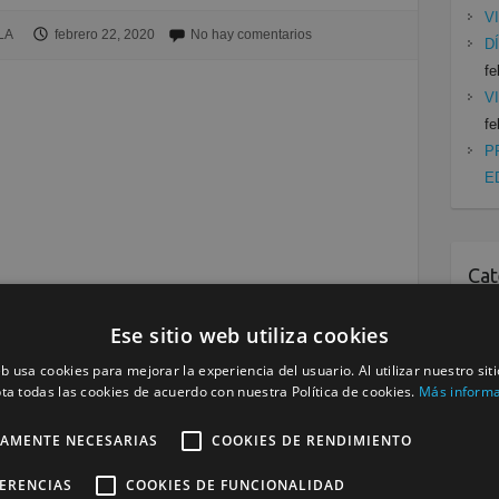
V
LA
febrero 22, 2020
No hay comentarios
D
fe
V
fe
P
E
Cat
Mu
Ese sitio web utiliza cookies
Se
eb usa cookies para mejorar la experiencia del usuario. Al utilizar nuestro sit
ta todas las cookies de acuerdo con nuestra Política de cookies.
Más inform
TAMENTE NECESARIAS
COOKIES DE RENDIMIENTO
Siguiente »
FERENCIAS
COOKIES DE FUNCIONALIDAD