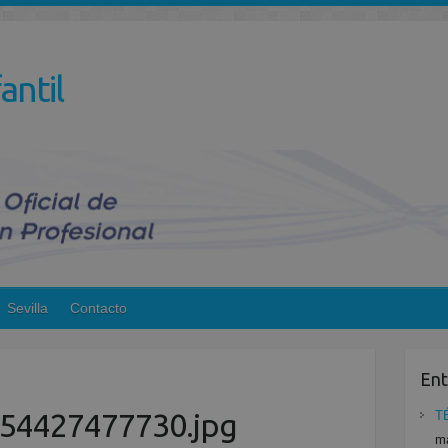
antil
Sevilla
Contacto
Ent
54427477730.jpg
T
ma