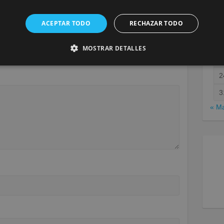
a
ACEPTAR TODO
RECHAZAR TODO
1
MOSTRAR DETALLES
será publicada.
Los campos obligatorios están marcados
1
2
3
« M