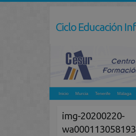
Saltar
al
contenido
Ciclo Educación Inf
Inicio
Murcia
Tenerife
Málaga
img-20200220-
wa000113058193