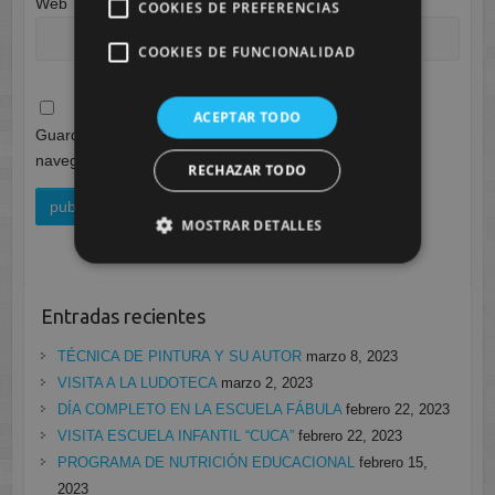
Web
COOKIES DE PREFERENCIAS
COOKIES DE FUNCIONALIDAD
ACEPTAR TODO
Guarda mi nombre, correo electrónico y web en este
navegador para la próxima vez que comente.
RECHAZAR TODO
MOSTRAR DETALLES
Entradas recientes
TÉCNICA DE PINTURA Y SU AUTOR
marzo 8, 2023
VISITA A LA LUDOTECA
marzo 2, 2023
DÍA COMPLETO EN LA ESCUELA FÁBULA
febrero 22, 2023
VISITA ESCUELA INFANTIL “CUCA”
febrero 22, 2023
PROGRAMA DE NUTRICIÓN EDUCACIONAL
febrero 15,
2023