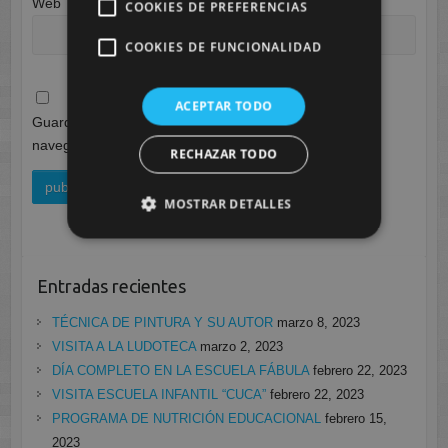
Web
COOKIES DE PREFERENCIAS
COOKIES DE FUNCIONALIDAD
ACEPTAR TODO
Guarda mi nombre, correo electrónico y web en este
navegador para la próxima vez que comente.
RECHAZAR TODO
MOSTRAR DETALLES
Entradas recientes
TÉCNICA DE PINTURA Y SU AUTOR
marzo 8, 2023
VISITA A LA LUDOTECA
marzo 2, 2023
DÍA COMPLETO EN LA ESCUELA FÁBULA
febrero 22, 2023
VISITA ESCUELA INFANTIL “CUCA”
febrero 22, 2023
PROGRAMA DE NUTRICIÓN EDUCACIONAL
febrero 15,
2023