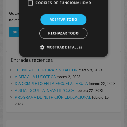
COOKIES DE FUNCIONALIDAD
Guarda mi nombre, correo electrónico y web en este
ACEPTAR TODO
navegador para la próxima vez que comente.
RECHAZAR TODO
MOSTRAR DETALLES
Entradas recientes
TÉCNICA DE PINTURA Y SU AUTOR
marzo 8, 2023
VISITA A LA LUDOTECA
marzo 2, 2023
DÍA COMPLETO EN LA ESCUELA FÁBULA
febrero 22, 2023
VISITA ESCUELA INFANTIL “CUCA”
febrero 22, 2023
PROGRAMA DE NUTRICIÓN EDUCACIONAL
febrero 15,
2023