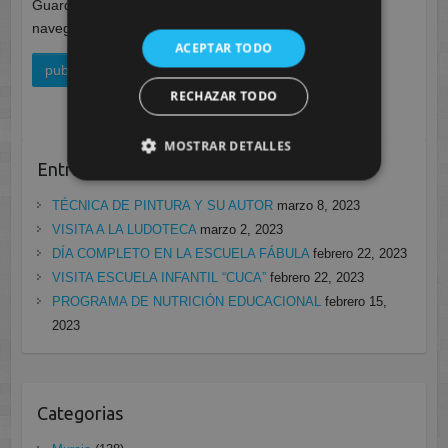
Guarda mi nombre, correo electrónico y web en este
navegador para la próxima vez que comente.
ACEPTAR TODO
RECHAZAR TODO
MOSTRAR DETALLES
Entradas recientes
TÉCNICA DE PINTURA Y SU AUTOR
marzo 8, 2023
VISITA A LA LUDOTECA
marzo 2, 2023
DÍA COMPLETO EN LA ESCUELA FÁBULA
febrero 22, 2023
VISITA ESCUELA INFANTIL “CUCA”
febrero 22, 2023
PROGRAMA DE NUTRICIÓN EDUCACIONAL
febrero 15,
2023
Categorias