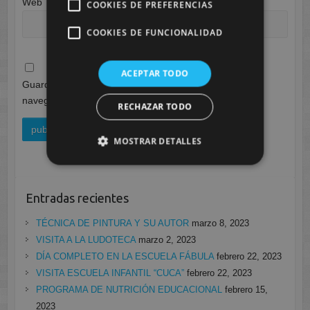
Web
COOKIES DE PREFERENCIAS
COOKIES DE FUNCIONALIDAD
ACEPTAR TODO
Guarda mi nombre, correo electrónico y web en este
navegador para la próxima vez que comente.
RECHAZAR TODO
MOSTRAR DETALLES
Entradas recientes
TÉCNICA DE PINTURA Y SU AUTOR
marzo 8, 2023
VISITA A LA LUDOTECA
marzo 2, 2023
DÍA COMPLETO EN LA ESCUELA FÁBULA
febrero 22, 2023
VISITA ESCUELA INFANTIL “CUCA”
febrero 22, 2023
PROGRAMA DE NUTRICIÓN EDUCACIONAL
febrero 15,
2023