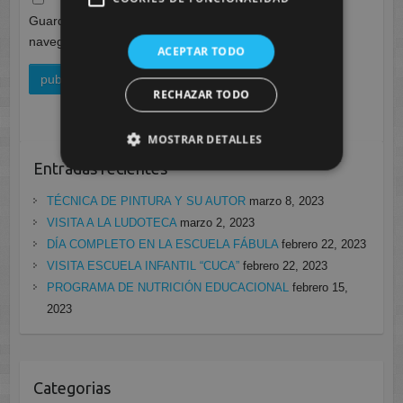
Guarda mi nombre, correo electrónico y web en este
navegador para la próxima vez que comente.
ACEPTAR TODO
RECHAZAR TODO
MOSTRAR DETALLES
Entradas recientes
TÉCNICA DE PINTURA Y SU AUTOR
marzo 8, 2023
VISITA A LA LUDOTECA
marzo 2, 2023
DÍA COMPLETO EN LA ESCUELA FÁBULA
febrero 22, 2023
VISITA ESCUELA INFANTIL “CUCA”
febrero 22, 2023
PROGRAMA DE NUTRICIÓN EDUCACIONAL
febrero 15,
2023
Categorias