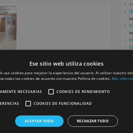
V
D
fe
V
fe
P
E
Ese sitio web utiliza cookies
Siguiente »
eb usa cookies para mejorar la experiencia del usuario. Al utilizar nuestro sit
Cat
ta todas las cookies de acuerdo con nuestra Política de cookies.
Más inform
Mu
a
TAMENTE NECESARIAS
COOKIES DE RENDIMIENTO
Se
FERENCIAS
COOKIES DE FUNCIONALIDAD
será publicada.
Los campos obligatorios están marcados
ACEPTAR TODO
RECHAZAR TODO