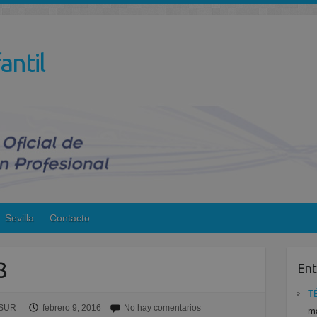
antil
Sevilla
Contacto
8
Ent
T
ESUR
febrero 9, 2016
No hay comentarios
ma