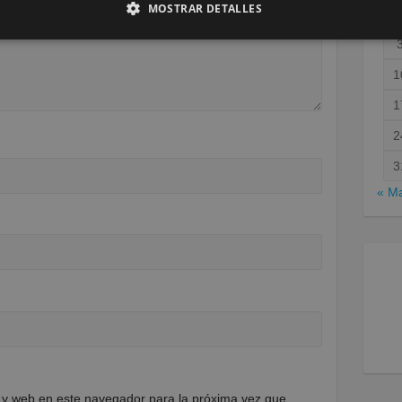
MOSTRAR DETALLES
1
1
2
3
« M
 y web en este navegador para la próxima vez que