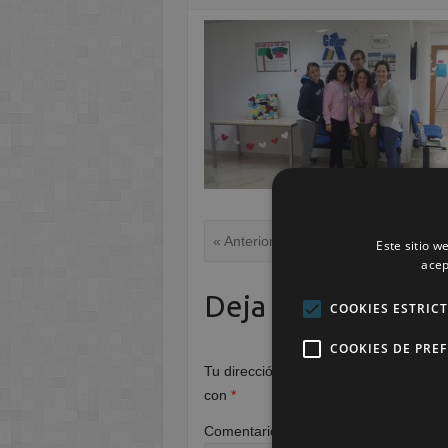
« Anterior
Este sitio w
acep
Deja una respuest
COOKIES ESTRIC
COOKIES DE PRE
Tu dirección de correo electrónico no 
con
*
Comentario
*