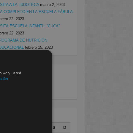
ISITA A LA LUDOTECA
marzo 2, 2023
ÍA COMPLETO EN LA ESCUELA FÁBULA
brero 22, 2023
ISITA ESCUELA INFANTIL “CUCA”
brero 22, 2023
ROGRAMA DE NUTRICIÓN
DUCACIONAL
febrero 15, 2023
io web, usted
egorias
ación
rcia
(138)
villa
(199)
AGOSTO 2026
L
M
X
J
V
S
D