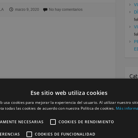
V
LA
marzo 9, 2020
No hay comentarios
D
fe
V
fe
P
E
Cat
Mu
Ese sitio web utiliza cookies
Se
eb usa cookies para mejorar la experiencia del usuario. Al utilizar nuestro sit
ta todas las cookies de acuerdo con nuestra Política de cookies.
Más inform
TAMENTE NECESARIAS
COOKIES DE RENDIMIENTO
Siguiente »
FERENCIAS
COOKIES DE FUNCIONALIDAD