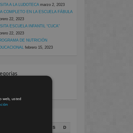
ISITA A LA LUDOTECA
marzo 2, 2023
ÍA COMPLETO EN LA ESCUELA FÁBULA
brero 22, 2023
ISITA ESCUELA INFANTIL “CUCA”
brero 22, 2023
ROGRAMA DE NUTRICIÓN
DUCACIONAL
febrero 15, 2023
egorias
rcia
(138)
villa
(199)
io web, usted
ación
AGOSTO 2026
L
M
X
J
V
S
D