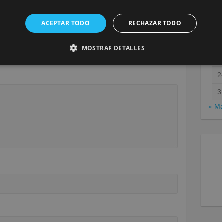
a
ACEPTAR TODO
RECHAZAR TODO
1
MOSTRAR DETALLES
será publicada.
Los campos obligatorios están marcados
1
2
3
« M