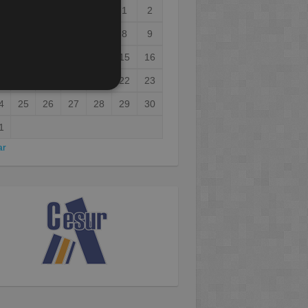
1
2
3
4
5
6
7
8
9
0
11
12
13
14
15
16
7
18
19
20
21
22
23
4
25
26
27
28
29
30
1
ar