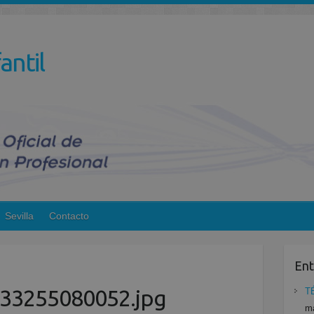
antil
Sevilla
Contacto
Ent
33255080052.jpg
T
ma