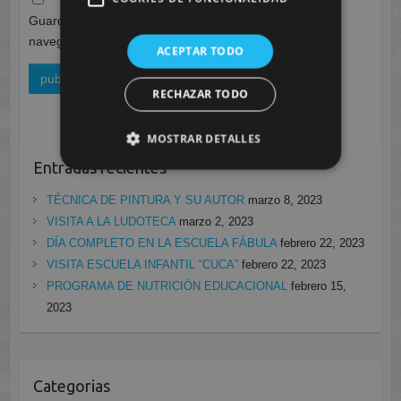
Guarda mi nombre, correo electrónico y web en este
navegador para la próxima vez que comente.
ACEPTAR TODO
RECHAZAR TODO
MOSTRAR DETALLES
Entradas recientes
TÉCNICA DE PINTURA Y SU AUTOR
marzo 8, 2023
VISITA A LA LUDOTECA
marzo 2, 2023
DÍA COMPLETO EN LA ESCUELA FÁBULA
febrero 22, 2023
VISITA ESCUELA INFANTIL “CUCA”
febrero 22, 2023
PROGRAMA DE NUTRICIÓN EDUCACIONAL
febrero 15,
2023
Categorias