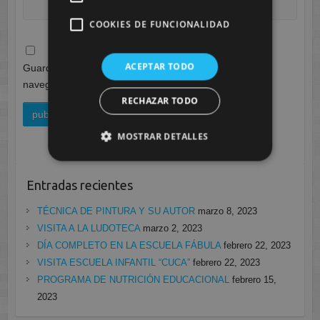
COOKIES DE FUNCIONALIDAD
ACEPTAR TODO
Guarda mi nombre, correo electrónico y web en este
navegador para la próxima vez que comente.
RECHAZAR TODO
MOSTRAR DETALLES
Entradas recientes
TÉCNICA DE PINTURA Y SU AUTOR
marzo 8, 2023
VISITA A LA LUDOTECA
marzo 2, 2023
DÍA COMPLETO EN LA ESCUELA FÁBULA
febrero 22, 2023
VISITA ESCUELA INFANTIL “CUCA”
febrero 22, 2023
PROGRAMA DE NUTRICIÓN EDUCACIONAL
febrero 15,
2023