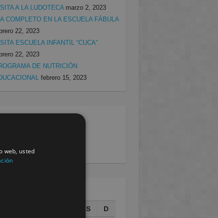
ISITA A LA LUDOTECA
marzo 2, 2023
ÍA COMPLETO EN LA ESCUELA FÁBULA
brero 22, 2023
ISITA ESCUELA INFANTIL “CUCA”
brero 22, 2023
ROGRAMA DE NUTRICIÓN
DUCACIONAL
febrero 15, 2023
egorias
rcia
(138)
villa
(199)
io web, usted
ación
AGOSTO 2026
L
M
X
J
V
S
D