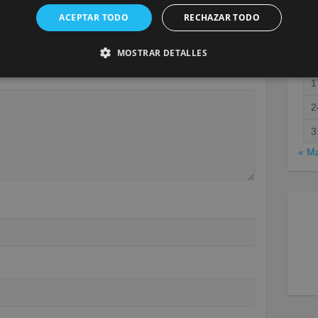
ACEPTAR TODO
RECHAZAR TODO
será publicada.
Los campos obligatorios están marcados
MOSTRAR DETALLES
1
1
2
3
« M