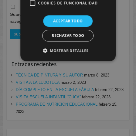
COOKIES DE FUNCIONALIDAD
Guarda mi nombre, correo electrónico y web en este
ACEPTAR TODO
navegador para la próxima vez que comente.
RECHAZAR TODO
MOSTRAR DETALLES
Entradas recientes
TÉCNICA DE PINTURA Y SU AUTOR
marzo 8, 2023
VISITA A LA LUDOTECA
marzo 2, 2023
DÍA COMPLETO EN LA ESCUELA FÁBULA
febrero 22, 2023
VISITA ESCUELA INFANTIL “CUCA”
febrero 22, 2023
PROGRAMA DE NUTRICIÓN EDUCACIONAL
febrero 15,
2023