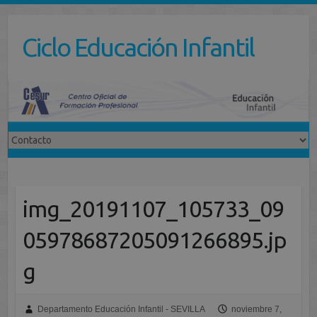
Saltar
al
Ciclo Educación Infantil
contenido
img_20191107_105733_09
05978687205091266895.jp
g
Departamento Educación Infantil - SEVILLA
noviembre 7,