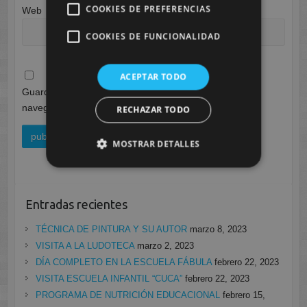
COOKIES DE PREFERENCIAS
Web
COOKIES DE FUNCIONALIDAD
ACEPTAR TODO
Guarda mi nombre, correo electrónico y web en este
navegador para la próxima vez que comente.
RECHAZAR TODO
MOSTRAR DETALLES
Entradas recientes
TÉCNICA DE PINTURA Y SU AUTOR
marzo 8, 2023
VISITA A LA LUDOTECA
marzo 2, 2023
DÍA COMPLETO EN LA ESCUELA FÁBULA
febrero 22, 2023
VISITA ESCUELA INFANTIL “CUCA”
febrero 22, 2023
PROGRAMA DE NUTRICIÓN EDUCACIONAL
febrero 15,