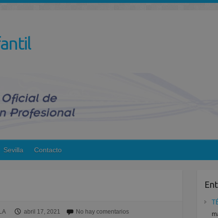
antil
Sevilla
Contacto
Ent
T
LA
abril 17, 2021
No hay comentarios
ma