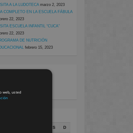
ISITA A LA LUDOTECA
marzo 2, 2023
ÍA COMPLETO EN LA ESCUELA FÁBULA
brero 22, 2023
ISITA ESCUELA INFANTIL “CUCA”
brero 22, 2023
ROGRAMA DE NUTRICIÓN
DUCACIONAL
febrero 15, 2023
egorias
rcia
(138)
villa
(199)
io web, usted
ación
AGOSTO 2026
L
M
X
J
V
S
D