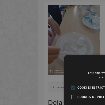
Este sitio w
acep
« Anterior
COOKIES ESTRIC
COOKIES DE PRE
Deja una respuest