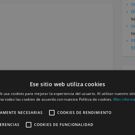
V
D
fe
V
fe
P
E
Cat
Ese sitio web utiliza cookies
Mu
Se
eb usa cookies para mejorar la experiencia del usuario. Al utilizar nuestro sit
ta todas las cookies de acuerdo con nuestra Política de cookies.
Más inform
Siguiente »
TAMENTE NECESARIAS
COOKIES DE RENDIMIENTO
FERENCIAS
COOKIES DE FUNCIONALIDAD
a