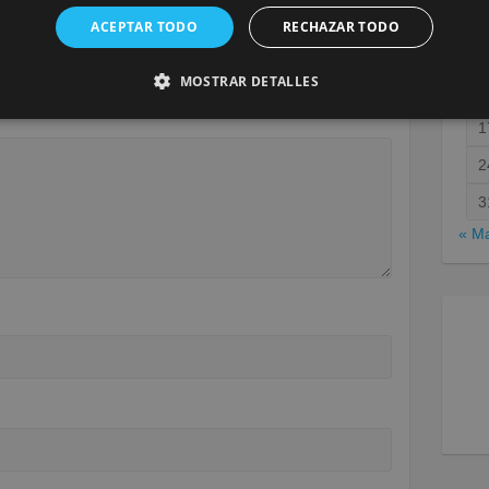
ACEPTAR TODO
RECHAZAR TODO
será publicada.
Los campos obligatorios están marcados
MOSTRAR DETALLES
1
1
2
3
« M