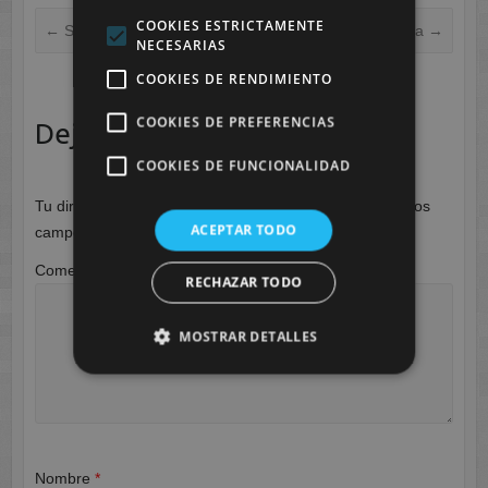
COOKIES ESTRICTAMENTE
←
Sesión de psicomotricidad
Expresión plastica
→
NECESARIAS
COOKIES DE RENDIMIENTO
COOKIES DE PREFERENCIAS
Deja una respuesta
COOKIES DE FUNCIONALIDAD
Tu dirección de correo electrónico no será publicada.
Los
ACEPTAR TODO
campos obligatorios están marcados con
*
Comentario
*
RECHAZAR TODO
MOSTRAR DETALLES
Nombre
*