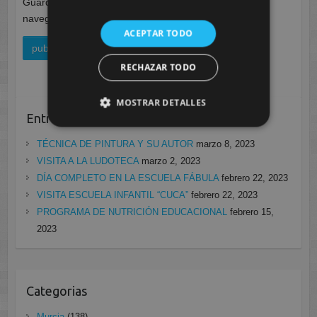
Guarda mi nombre, correo electrónico y web en este
navegador para la próxima vez que comente.
ACEPTAR TODO
RECHAZAR TODO
MOSTRAR DETALLES
Entradas recientes
TÉCNICA DE PINTURA Y SU AUTOR
marzo 8, 2023
VISITA A LA LUDOTECA
marzo 2, 2023
DÍA COMPLETO EN LA ESCUELA FÁBULA
febrero 22, 2023
VISITA ESCUELA INFANTIL “CUCA”
febrero 22, 2023
PROGRAMA DE NUTRICIÓN EDUCACIONAL
febrero 15,
2023
Categorias
Murcia
(138)