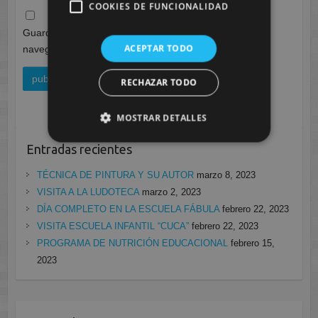
COOKIES DE FUNCIONALIDAD
Guarda mi nombre, correo electrónico y web en este
ACEPTAR TODO
navegador para la próxima vez que comente.
RECHAZAR TODO
MOSTRAR DETALLES
Entradas recientes
TÉCNICA DE PINTURA Y SU AUTOR
marzo 8, 2023
VISITA A LA LUDOTECA
marzo 2, 2023
DÍA COMPLETO EN LA ESCUELA FÁBULA
febrero 22, 2023
VISITA ESCUELA INFANTIL “CUCA”
febrero 22, 2023
PROGRAMA DE NUTRICIÓN EDUCACIONAL
febrero 15,
2023