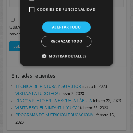
COOKIES DE FUNCIONALIDAD
ACEPTAR TODO
Guarda mi nombre, correo electrónico y web en este
navegador para la próxima vez que comente.
RECHAZAR TODO
MOSTRAR DETALLES
Entradas recientes
TÉCNICA DE PINTURA Y SU AUTOR
marzo 8, 2023
VISITA A LA LUDOTECA
marzo 2, 2023
DÍA COMPLETO EN LA ESCUELA FÁBULA
febrero 22, 2023
VISITA ESCUELA INFANTIL “CUCA”
febrero 22, 2023
PROGRAMA DE NUTRICIÓN EDUCACIONAL
febrero 15,
2023