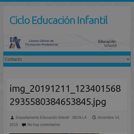
Saltar
al
Ciclo Educación Infantil
contenido
img_20191211_123401568
2935580384653845.jpg
Departamento Educación Infantil - SEVILLA
diciembre 14,
2019
No hay comentarios