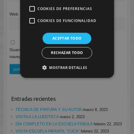
COOKIES DE PREFERENCIAS
Web
COOKIES DE FUNCIONALIDAD
ACEPTAR TODO
Guarda mi nombre, correo electrónico y web en este
RECHAZAR TODO
navegador para la próxima vez que comente.
MOSTRAR DETALLES
Entradas recientes
TÉCNICA DE PINTURA Y SU AUTOR
marzo 8, 2023
VISITA A LA LUDOTECA
marzo 2, 2023
DÍA COMPLETO EN LA ESCUELA FÁBULA
febrero 22, 2023
VISITA ESCUELA INFANTIL “CUCA”
febrero 22, 2023