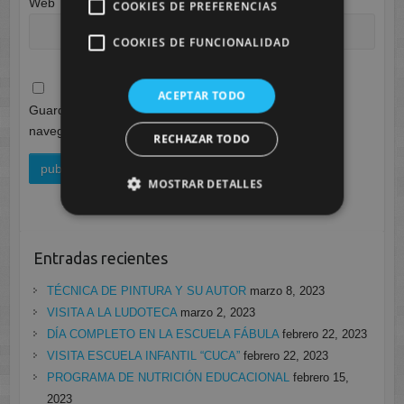
Web
COOKIES DE PREFERENCIAS
COOKIES DE FUNCIONALIDAD
ACEPTAR TODO
Guarda mi nombre, correo electrónico y web en este
navegador para la próxima vez que comente.
RECHAZAR TODO
MOSTRAR DETALLES
Entradas recientes
TÉCNICA DE PINTURA Y SU AUTOR
marzo 8, 2023
VISITA A LA LUDOTECA
marzo 2, 2023
DÍA COMPLETO EN LA ESCUELA FÁBULA
febrero 22, 2023
VISITA ESCUELA INFANTIL “CUCA”
febrero 22, 2023
PROGRAMA DE NUTRICIÓN EDUCACIONAL
febrero 15,
2023