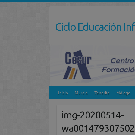
Saltar
al
contenido
Ciclo Educación Inf
Inicio
Murcia
Tenerife
Málaga
img-20200514-
wa001479307502