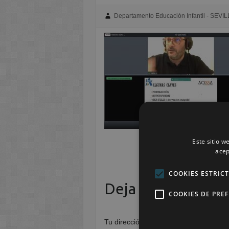
Departamento Educación Infantil - SEVIL
Este sitio w
acep
COOKIES ESTRIC
Deja una respuest
COOKIES DE PRE
Tu dirección de correo electrónico no 