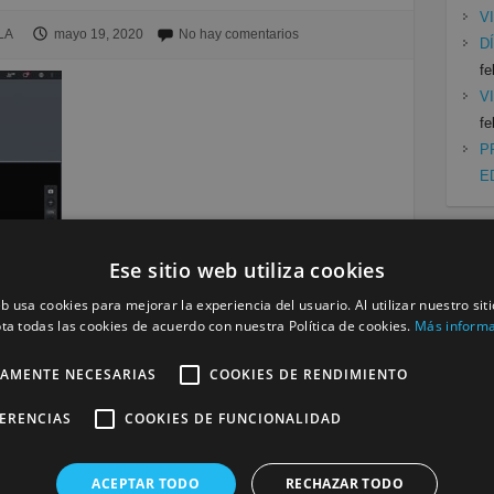
V
LA
mayo 19, 2020
No hay comentarios
D
fe
V
fe
P
E
Ese sitio web utiliza cookies
Cat
eb usa cookies para mejorar la experiencia del usuario. Al utilizar nuestro sit
Mu
ta todas las cookies de acuerdo con nuestra Política de cookies.
Más inform
Siguiente »
Se
TAMENTE NECESARIAS
COOKIES DE RENDIMIENTO
a
FERENCIAS
COOKIES DE FUNCIONALIDAD
será publicada.
Los campos obligatorios están marcados
ACEPTAR TODO
RECHAZAR TODO