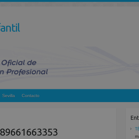
antil
Sevilla
Contacto
Ent
89661663353
T
ma