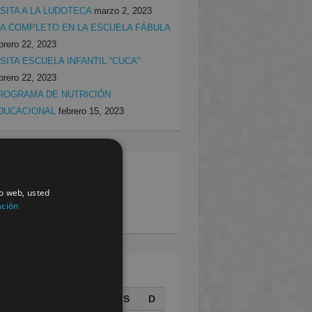
ISITA A LA LUDOTECA
marzo 2, 2023
ÍA COMPLETO EN LA ESCUELA FÁBULA
brero 22, 2023
ISITA ESCUELA INFANTIL “CUCA”
brero 22, 2023
ROGRAMA DE NUTRICIÓN
DUCACIONAL
febrero 15, 2023
egorias
io web, usted
rcia
(138)
ación
villa
(199)
AGOSTO 2026
L
M
X
J
V
S
D