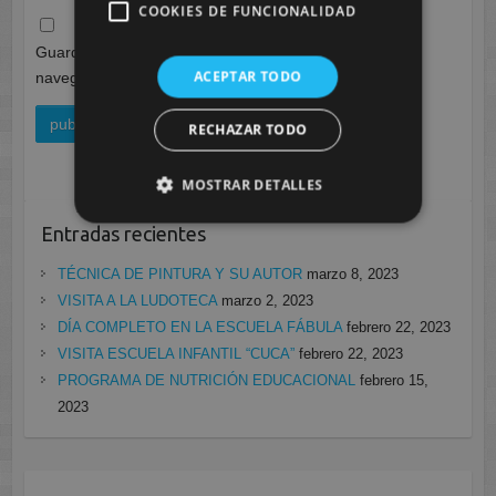
COOKIES DE FUNCIONALIDAD
Guarda mi nombre, correo electrónico y web en este
ACEPTAR TODO
navegador para la próxima vez que comente.
RECHAZAR TODO
MOSTRAR DETALLES
Entradas recientes
TÉCNICA DE PINTURA Y SU AUTOR
marzo 8, 2023
VISITA A LA LUDOTECA
marzo 2, 2023
DÍA COMPLETO EN LA ESCUELA FÁBULA
febrero 22, 2023
VISITA ESCUELA INFANTIL “CUCA”
febrero 22, 2023
PROGRAMA DE NUTRICIÓN EDUCACIONAL
febrero 15,
2023