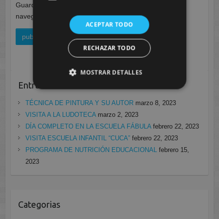
Guarda mi nombre, correo electrónico y web en este
navegador para la próxima vez que comente.
ACEPTAR TODO
RECHAZAR TODO
MOSTRAR DETALLES
Entradas recientes
TÉCNICA DE PINTURA Y SU AUTOR
marzo 8, 2023
VISITA A LA LUDOTECA
marzo 2, 2023
DÍA COMPLETO EN LA ESCUELA FÁBULA
febrero 22, 2023
VISITA ESCUELA INFANTIL “CUCA”
febrero 22, 2023
PROGRAMA DE NUTRICIÓN EDUCACIONAL
febrero 15,
2023
Categorias