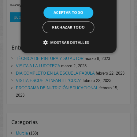
navegador para la próxima vez que comente.
ACEPTAR TODO
RECHAZAR TODO
MOSTRAR DETALLES
Entradas recientes
TÉCNICA DE PINTURA Y SU AUTOR
marzo 8, 2023
VISITA A LA LUDOTECA
marzo 2, 2023
DÍA COMPLETO EN LA ESCUELA FÁBULA
febrero 22, 2023
VISITA ESCUELA INFANTIL “CUCA”
febrero 22, 2023
PROGRAMA DE NUTRICIÓN EDUCACIONAL
febrero 15,
2023
Categorias
Murcia
(138)