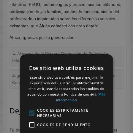
infantil en EEUU, metodologías y procedimientos utilizados,
participación de las familias, pautas de funcionamiento del
profesorado o inquietudes sobre las diferencias sociales
existentes, que África contestó con gran detalle.
África, ¡gracias por tu generosidad!
←
Alumnas de la Primera Promoción de Educación
Infantil de CESUR-Murcia
Ese sitio web utiliza cookies
Juguetes buscan niños para jugar…Cruz Roja y Madre
Este sitio web usa cookies para mejorar la
Coraje se unen a nosotros.
→
experiencia del usuario. Al utilizar nuestro
sitio web, usted acepta todas las cookies de
acuerdo con nuestra Política de cookies.
Más
información
Deja una respuesta
COOKIES ESTRICTAMENTE
NECESARIAS
COOKIES DE RENDIMIENTO
Tu dirección de correo electrónico no será publicada.
Los