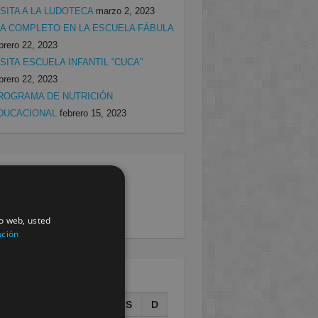
ISITA A LA LUDOTECA
marzo 2, 2023
ÍA COMPLETO EN LA ESCUELA FÁBULA
brero 22, 2023
ISITA ESCUELA INFANTIL “CUCA”
brero 22, 2023
ROGRAMA DE NUTRICIÓN
DUCACIONAL
febrero 15, 2023
egorias
rcia
(138)
villa
(199)
io web, usted
ación
AGOSTO 2026
L
M
X
J
V
S
D