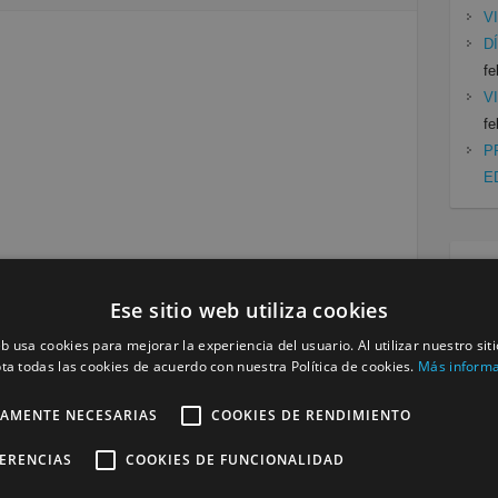
V
D
fe
V
fe
P
E
Cat
Ese sitio web utiliza cookies
Mu
Se
eb usa cookies para mejorar la experiencia del usuario. Al utilizar nuestro sit
ta todas las cookies de acuerdo con nuestra Política de cookies.
Más inform
Siguiente »
TAMENTE NECESARIAS
COOKIES DE RENDIMIENTO
FERENCIAS
COOKIES DE FUNCIONALIDAD
a