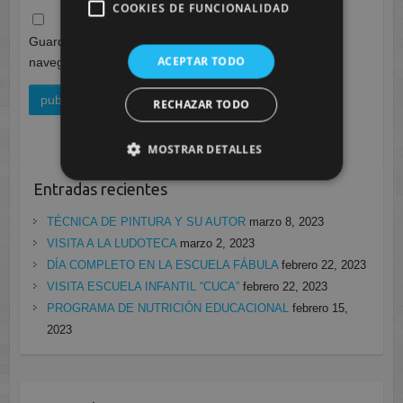
COOKIES DE FUNCIONALIDAD
Guarda mi nombre, correo electrónico y web en este
ACEPTAR TODO
navegador para la próxima vez que comente.
RECHAZAR TODO
MOSTRAR DETALLES
Entradas recientes
TÉCNICA DE PINTURA Y SU AUTOR
marzo 8, 2023
VISITA A LA LUDOTECA
marzo 2, 2023
DÍA COMPLETO EN LA ESCUELA FÁBULA
febrero 22, 2023
VISITA ESCUELA INFANTIL “CUCA”
febrero 22, 2023
PROGRAMA DE NUTRICIÓN EDUCACIONAL
febrero 15,
2023