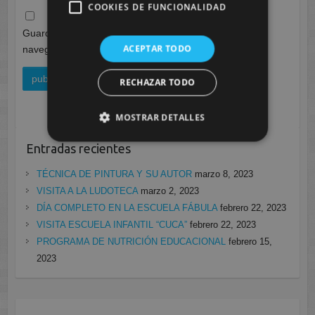
COOKIES DE FUNCIONALIDAD
Guarda mi nombre, correo electrónico y web en este
ACEPTAR TODO
navegador para la próxima vez que comente.
RECHAZAR TODO
MOSTRAR DETALLES
Entradas recientes
TÉCNICA DE PINTURA Y SU AUTOR
marzo 8, 2023
VISITA A LA LUDOTECA
marzo 2, 2023
DÍA COMPLETO EN LA ESCUELA FÁBULA
febrero 22, 2023
VISITA ESCUELA INFANTIL “CUCA”
febrero 22, 2023
PROGRAMA DE NUTRICIÓN EDUCACIONAL
febrero 15,
2023