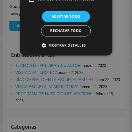
Guarda mi nombre, correo electrónico y web en este
navegador para la próxima vez que comente.
ACEPTAR TODO
RECHAZAR TODO
MOSTRAR DETALLES
Entradas recientes
TÉCNICA DE PINTURA Y SU AUTOR
marzo 8, 2023
VISITA A LA LUDOTECA
marzo 2, 2023
DÍA COMPLETO EN LA ESCUELA FÁBULA
febrero 22, 2023
VISITA ESCUELA INFANTIL “CUCA”
febrero 22, 2023
PROGRAMA DE NUTRICIÓN EDUCACIONAL
febrero 15,
2023
Categorias