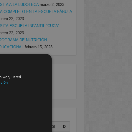
ISITA A LA LUDOTECA
marzo 2, 2023
ÍA COMPLETO EN LA ESCUELA FÁBULA
brero 22, 2023
ISITA ESCUELA INFANTIL “CUCA”
brero 22, 2023
ROGRAMA DE NUTRICIÓN
DUCACIONAL
febrero 15, 2023
egorias
io web, usted
ación
rcia
(138)
villa
(199)
AGOSTO 2026
L
M
X
J
V
S
D