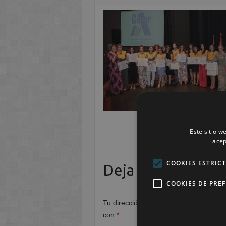
Este sitio w
acep
COOKIES ESTRIC
Deja una respuest
COOKIES DE PRE
Tu dirección de correo electrónico no 
con
*