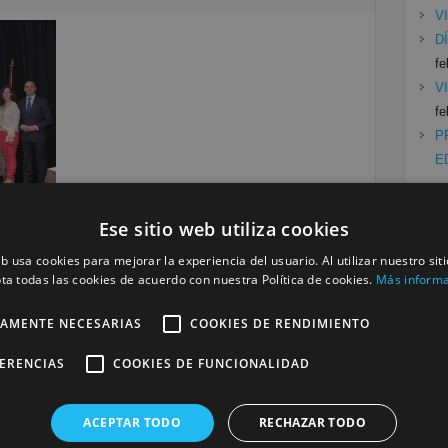
V
D
fe
V
fe
P
E
Ese sitio web utiliza cookies
Cat
eb usa cookies para mejorar la experiencia del usuario. Al utilizar nuestro sit
Siguiente »
ta todas las cookies de acuerdo con nuestra Política de cookies.
Más inform
Mu
Se
TAMENTE NECESARIAS
COOKIES DE RENDIMIENTO
a
FERENCIAS
COOKIES DE FUNCIONALIDAD
será publicada.
Los campos obligatorios están marcados
ACEPTAR TODO
RECHAZAR TODO