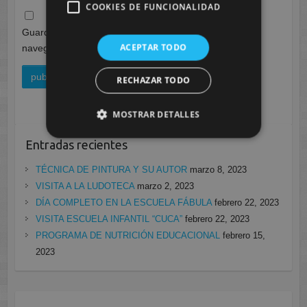
COOKIES DE FUNCIONALIDAD
Guarda mi nombre, correo electrónico y web en este
ACEPTAR TODO
navegador para la próxima vez que comente.
RECHAZAR TODO
MOSTRAR DETALLES
Entradas recientes
TÉCNICA DE PINTURA Y SU AUTOR
marzo 8, 2023
VISITA A LA LUDOTECA
marzo 2, 2023
DÍA COMPLETO EN LA ESCUELA FÁBULA
febrero 22, 2023
VISITA ESCUELA INFANTIL “CUCA”
febrero 22, 2023
PROGRAMA DE NUTRICIÓN EDUCACIONAL
febrero 15,
2023