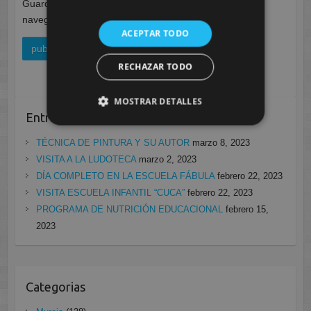
Guarda mi nombre, correo electrónico y web en este
navegador para la próxima vez que comente.
ACEPTAR TODO
RECHAZAR TODO
MOSTRAR DETALLES
Entradas recientes
TÉCNICA DE PINTURA Y SU AUTOR
marzo 8, 2023
VISITA A LA LUDOTECA
marzo 2, 2023
DÍA COMPLETO EN LA ESCUELA FÁBULA
febrero 22, 2023
VISITA ESCUELA INFANTIL “CUCA”
febrero 22, 2023
PROGRAMA DE NUTRICIÓN EDUCACIONAL
febrero 15,
2023
Categorias