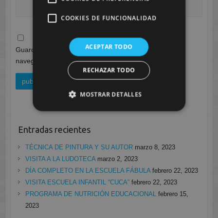
COOKIES DE FUNCIONALIDAD
ACEPTAR TODO
Guarda mi nombre, correo electrónico y web en este
navegador para la próxima vez que comente.
RECHAZAR TODO
MOSTRAR DETALLES
Entradas recientes
TÉCNICA DE PINTURA Y SU AUTOR
marzo 8, 2023
VISITA A LA LUDOTECA
marzo 2, 2023
DÍA COMPLETO EN LA ESCUELA FÁBULA
febrero 22, 2023
VISITA ESCUELA INFANTIL “CUCA”
febrero 22, 2023
PROGRAMA DE NUTRICIÓN EDUCACIONAL
febrero 15,
2023