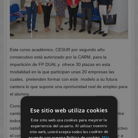
Este curso académico, CESUR por segundo año
consecutivo está autorizado por la CARM, para la
impartición de FP DUAL y ofrece 30 plazas en esta
modalidad en la que participan unas 20 empresas las
cuales, pretenden formar con este modelo a su futura
cantera lo que supone una oportunidad real de empleo para
el alumno.
Como conclusión de este encuentro, nos quedan gran
Ese sitio web utiliza cookies
cantidad de ideas nuevas para continuar mejorando entre
Este sitio web usa cookies para mejorar la
todos. Ha supuesto además, un éxito en cuanto a
experiencia del usuario. Al utilizar nuestro
satisfacción de los asistentes ya que ha sido muy productivo
sitio web, usted acepta todas las cookies de
el compartir las experiencias de los presentes, sin lugar a
acuerdo con nuestra Política de cookies.
Más